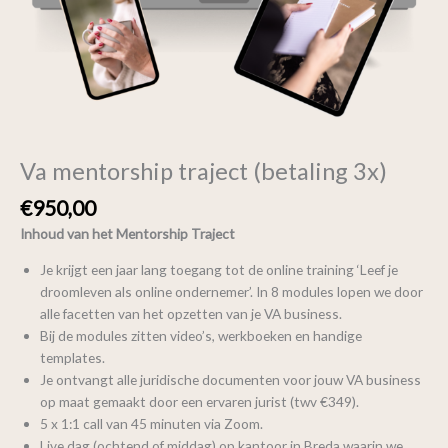
Va mentorship traject (betaling 3x)
€
950,00
Inhoud van het Mentorship Traject
Je krijgt een jaar lang toegang tot de online training ‘Leef je
droomleven als online ondernemer’. In 8 modules lopen we door
alle facetten van het opzetten van je VA business.
Bij de modules zitten video’s, werkboeken en handige
templates.
Je ontvangt alle juridische documenten voor jouw VA business
op maat gemaakt door een ervaren jurist (twv €349).
5 x 1:1 call van 45 minuten via Zoom.
Live dag (ochtend of middag) op kantoor in Breda waarin we