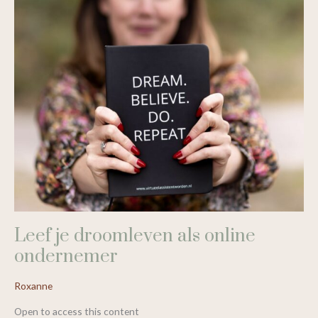
ondernemer
Leef je droomleven als online
ondernemer
Roxanne
Open to access this content