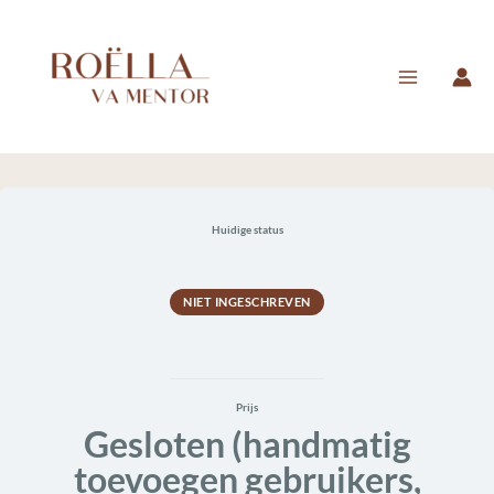
Ga
naar
de
inhoud
Huidige status
NIET INGESCHREVEN
Prijs
Gesloten (handmatig
toevoegen gebruikers,